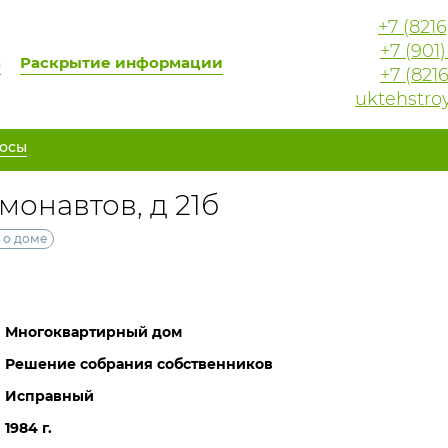
+7 (821
+7 (901
а
Раскрытие информации
+7 (821
uktehstro
осы
смонавтов, д 21б
 о доме
Многоквартирный дом
Решение собрания собственников
Исправный
1984 г.