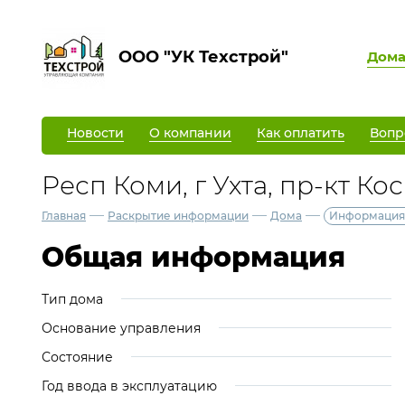
ООО "УК Техстрой"
Дом
Новости
О компании
Как оплатить
Вопр
Респ Коми, г Ухта, пр-кт Ко
—
—
—
Главная
Раскрытие информации
Дома
Информация
Общая информация
Тип дома
Основание управления
Состояние
Год ввода в эксплуатацию