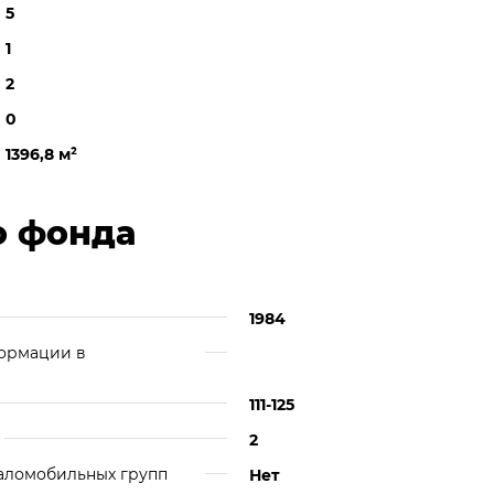
5
1
2
0
1396,8 м
²
о фонда
1984
формации в
111-125
2
аломобильных групп
Нет