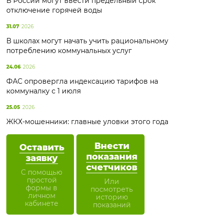
В России могут ввести предельный срок
отключение горячей воды
31.07
2026
В школах могут начать учить рациональному
потреблению коммунальных услуг
24.06
2026
ФАС опровергла индексацию тарифов на
коммуналку с 1 июля
25.05
2026
ЖКХ-мошенники: главные уловки этого года
Внести
Оставить
показания
заявку
счетчиков
С помощью
простой
Или
формы в
посмотреть
личном
историю
кабинете
показаний