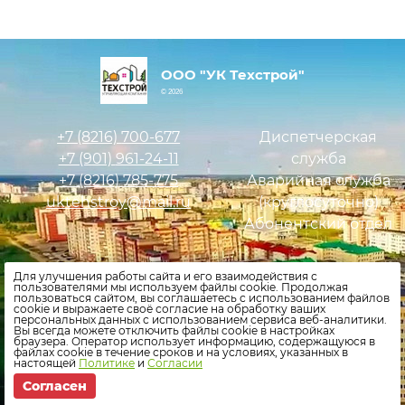
ООО "УК Техстрой"
© 2026
+7 (8216)
700-677
Диспетчерская
+7 (901)
961-24-11
служба
+7 (8216)
785-775
Аварийная служба
uktehstroy@mail.ru
(круглосуточно)
Абонентский отдел
Оставить заявку
Для улучшения работы сайта и его взаимодействия с
пользователями мы используем файлы cookie. Продолжая
Внести показания счетчиков
пользоваться сайтом, вы соглашаетесь с использованием файлов
cookie и выражаете своё согласие на обработку ваших
персональных данных с использованием сервиса веб-аналитики.
Политика конфиденциальности
Вы всегда можете отключить файлы cookie в настройках
браузера. Оператор использует информацию, содержащуюся в
файлах cookie в течение сроков и на условиях, указанных в
настоящей
Политике
и
Согласии
Согласен