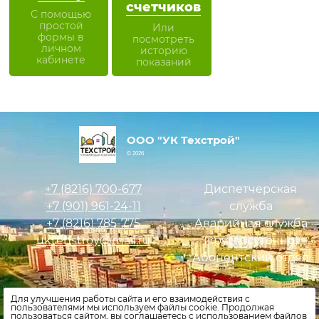
счетчиков
С помощью
простой
Или
формы в
посмотреть
личном
историю
кабинете
показаний
ООО "УК Техстрой"
© 2026
+7 (8216)
700-677
Диспетчерская
+7 (901)
961-24-11
служба
+7 (8216)
785-775
Аварийная служба
uktehstroy@mail.ru
(круглосуточно)
Абонентский отдел
Оставить заявку
Для улучшения работы сайта и его взаимодействия с
пользователями мы используем файлы cookie. Продолжая
Внести показания счетчиков
пользоваться сайтом, вы соглашаетесь с использованием файлов