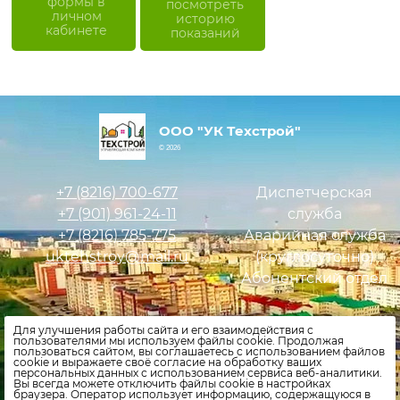
формы в
посмотреть
личном
историю
кабинете
показаний
ООО "УК Техстрой"
© 2026
+7 (8216)
700-677
Диспетчерская
+7 (901)
961-24-11
служба
+7 (8216)
785-775
Аварийная служба
uktehstroy@mail.ru
(круглосуточно)
Абонентский отдел
Оставить заявку
Для улучшения работы сайта и его взаимодействия с
пользователями мы используем файлы cookie. Продолжая
Внести показания счетчиков
пользоваться сайтом, вы соглашаетесь с использованием файлов
cookie и выражаете своё согласие на обработку ваших
персональных данных с использованием сервиса веб-аналитики.
Политика конфиденциальности
Вы всегда можете отключить файлы cookie в настройках
браузера. Оператор использует информацию, содержащуюся в