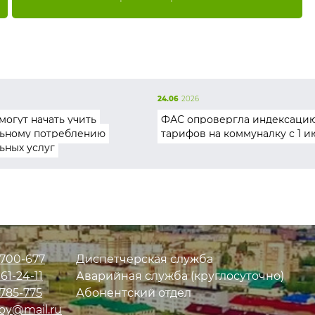
24.06
2026
могут начать учить
ФАС опровергла индексаци
ьному потреблению
тарифов на коммуналку с 1 и
ьных услуг
700-677
Диспетчерская служба
61-24-11
Аварийная служба (круглосуточно)
785-775
Абонентский отдел
oy@mail.ru