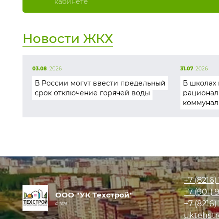
кабинете
Новости ЖКХ
03.08
2026
31.07
2026
В России могут ввести предельный
В школах 
срок отключение горячей воды
рационал
коммунал
+7 (8216)
+7 (901)
9
ООО "УК Техстрой"
+7 (8216)
© 2026
uktehstr