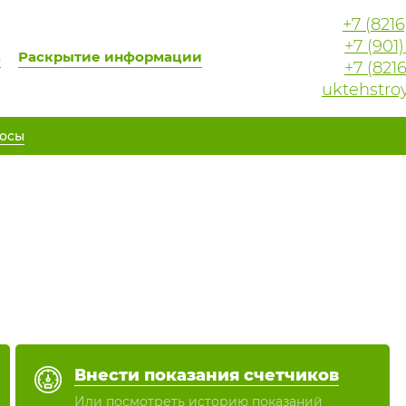
+7 (821
+7 (901
а
Раскрытие информации
+7 (821
uktehstro
осы
Внести показания счетчиков
Или посмотреть историю показаний