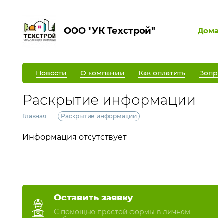
ООО "УК Техстрой"
Дом
Новости
О компании
Как оплатить
Вопр
Раскрытие информации
—
Главная
Раскрытие информации
Информация отсутствует
Оставить заявку
С помощью простой формы в личном