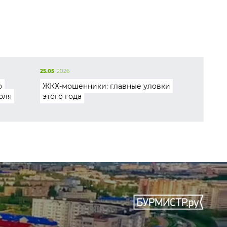
25.05
2026
ю
ЖКХ-мошенники: главные уловки
юля
этого года