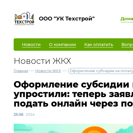
ООО "УК Техстрой"
Дом
Новости
О компании
Как оплатить
Вопр
Новости ЖКХ
—
—
Главная
Новости ЖКХ
Оформление субсидии на оплату 
Оформление субсидии 
упростили: теперь зая
подать онлайн через по
25.06
2024