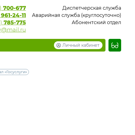
6)
700-677
Диспетчерская служба
)
961-24-11
Аварийная служба (круглосуточно)
6)
785-775
Абонентский отдел
y@mail.ru
Личный кабинет
л «Госуслуги»