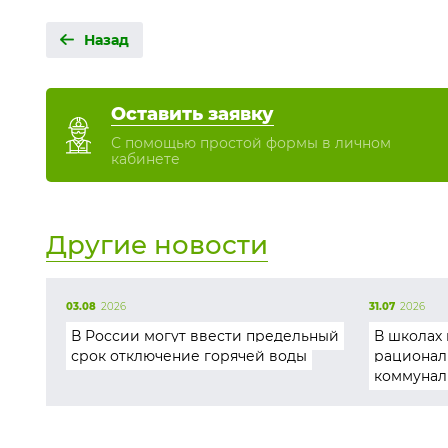
Назад
Оставить заявку
С помощью простой формы в личном
кабинете
Другие новости
03.08
2026
31.07
2026
В России могут ввести предельный
В школах 
срок отключение горячей воды
рационал
коммунал