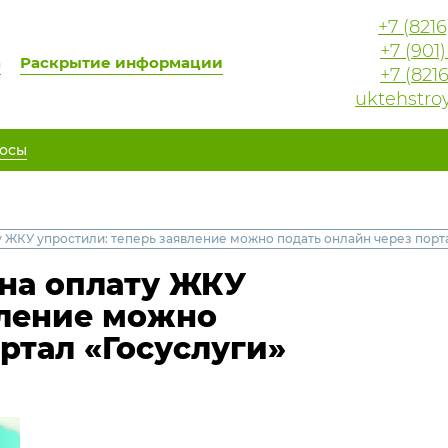
+7 (821
+7 (901
а
Раскрытие информации
+7 (821
uktehstro
осы
ЖКУ упростили: теперь заявление можно подать онлайн через порта
на оплату ЖКУ
вление можно
ртал «Госуслуги»