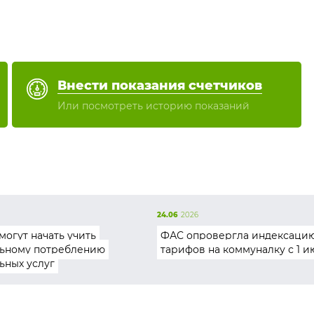
Внести показания счетчиков
Или посмотреть историю показаний
24.06
2026
могут начать учить
ФАС опровергла индексаци
ьному потреблению
тарифов на коммуналку с 1 и
ьных услуг