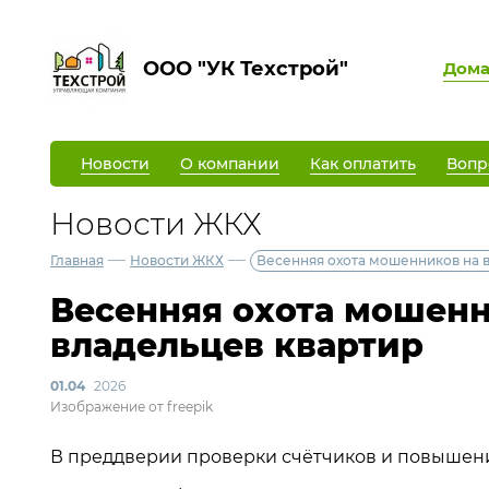
ООО "УК Техстрой"
Дом
Новости
О компании
Как оплатить
Вопр
Новости ЖКХ
—
—
Главная
Новости ЖКХ
Весенняя охота мошенников на 
Весенняя охота мошенн
владельцев квартир
01.04
2026
Изображение от freepik
В преддверии проверки счётчиков и повышен