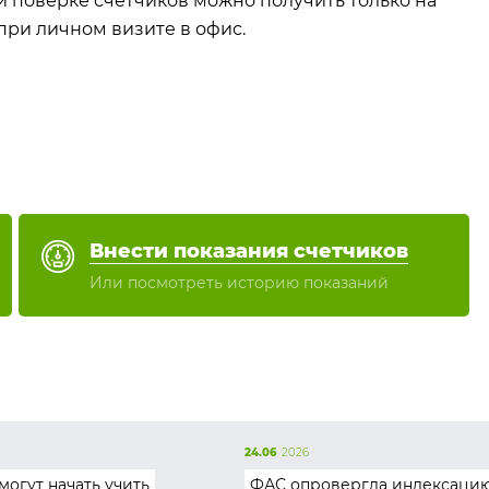
 поверке счётчиков можно получить только на
 при личном визите в офис.
Внести показания счетчиков
Или посмотреть историю показаний
24.06
2026
могут начать учить
ФАС опровергла индексаци