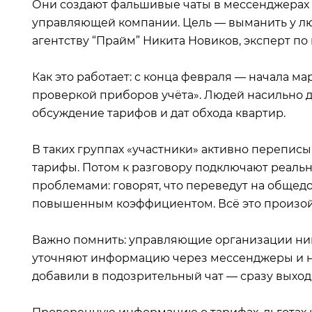
Они создают фальшивые чаты в мессенджерах 
управляющей компании. Цель — выманить у лю
агентству “Прайм” Никита Новиков, эксперт по 
Как это работает: с конца февраля — начала м
проверкой приборов учёта». Людей насильно д
обсуждение тарифов и дат обхода квартир.
В таких группах «участники» активно переписы
тарифы. Потом к разговору подключают реаль
проблемами: говорят, что переведут на общедо
повышенным коэффициентом. Всё это произойд
Важно помнить: управляющие организации нико
уточняют информацию через мессенджеры и не
добавили в подозрительный чат — сразу выходи