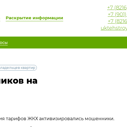
+7 (821
+7 (901
а
Раскрытие информации
+7 (821
uktehstro
осы
владельцев квартир
иков на
ия тарифов ЖКХ активизировались мошенники.