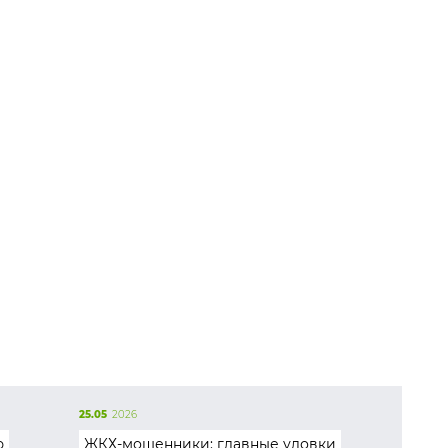
25.05
2026
ю
ЖКХ-мошенники: главные уловки